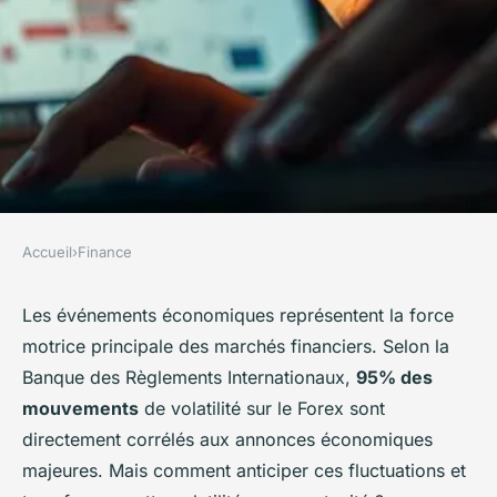
Accueil
›
Finance
FINANCE
Pourquoi le calendrier
Les événements économiques représentent la force
motrice principale des marchés financiers. Selon la
économique est-il essentiel
Banque des Règlements Internationaux,
95% des
pour traders ?
mouvements
de volatilité sur le Forex sont
directement corrélés aux annonces économiques
Ayden
•
28 novembre 2025
•
7 min de lecture
majeures. Mais comment anticiper ces fluctuations et