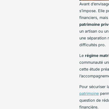
Avant d’envisag
s’impose. Elle p
financiers, mais
patrimoine priv
un artisan ou u
une séparation ne
difficultés pro.
Le
régime matr
communauté univ
cette étude préa
l’accompagnemen
Pour sécuriser l
patrimoine
perme
question de rédu
financière.