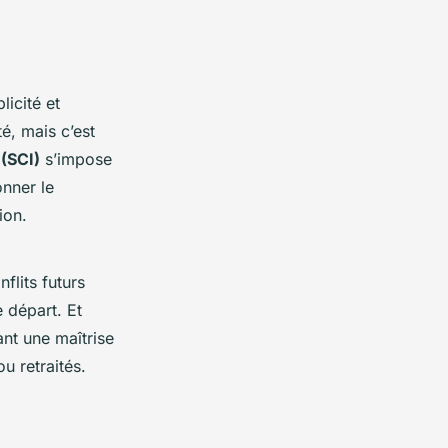
licité et
té, mais c’est
 (SCI)
s’impose
onner le
ion.
flits futurs
e départ. Et
rant une maîtrise
ou retraités.