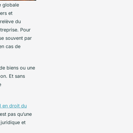
e globale
ers et
 relève du
treprise. Pour
e souvent par
 en cas de
 de biens ou une
on. Et sans
e
l en droit du
’est pas qu’une
juridique et