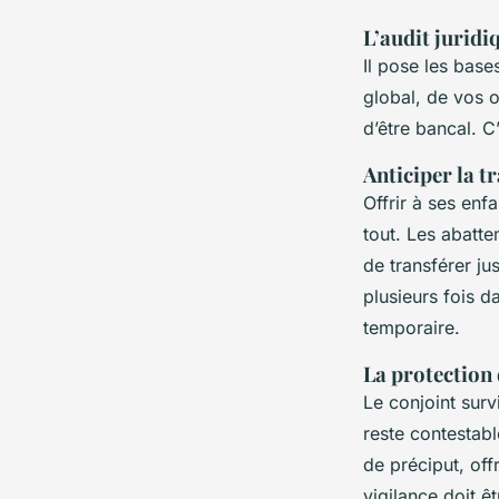
L’audit juridiq
Il pose les base
global, de vos o
d’être bancal. C
Anticiper la t
Offrir à ses enf
tout. Les abatt
de transférer ju
plusieurs fois d
temporaire.
La protection 
Le conjoint surv
reste contestab
de préciput, off
vigilance doit ê