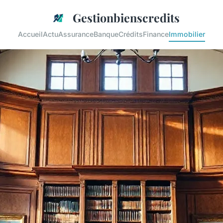
Gestionbienscredits
Accueil
Actu
Assurance
Banque
Crédits
Finance
Immobilier