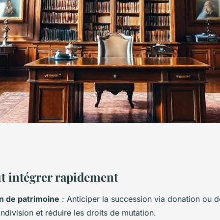
iques pour un
ut intégrer rapidement
n de patrimoine
: Anticiper la succession via donation o
droit du patrimoine
’indivision et réduire les droits de mutation.