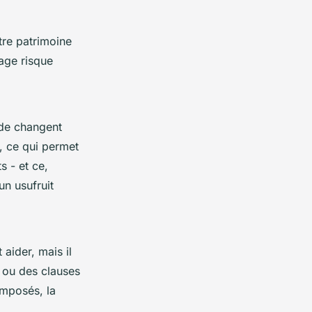
tre patrimoine
tage risque
hode changent
, ce qui permet
s - et ce,
un usufruit
aider, mais il
ou des clauses
omposés, la