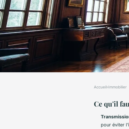
Accueil
›
Immobilier
IMMOBILIER
Les meilleures prat
Ce qu'il fa
Transmissio
conseil efficace en 
pour éviter l