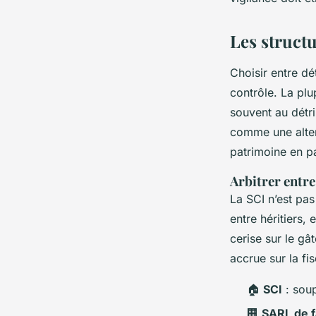
Les structu
Choisir entre dét
contrôle. La plu
souvent au détr
comme une altern
patrimoine en pa
Arbitrer entre
La SCI n’est pas 
entre héritiers,
cerise sur le gât
accrue sur la fis
🏠
SCI
: soup
🏢
SARL de f