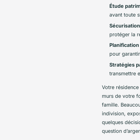
Étude patri
Dulce
•
07/05/2026 17:12
•
9 min de lecture
avant toute s
Sécurisation
protéger la r
Planificatio
pour garantir
Stratégies p
transmettre 
Votre résidence 
murs de votre fo
famille. Beaucou
indivision, expo
quelques décisio
question d’arge