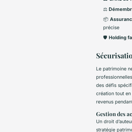
⚖️
Démembre
📦
Assuranc
précise
🛡️
Holding fa
Sécurisati
Le patrimoine ne
professionnelles
des défis spécif
création tout en 
revenus pendant 
Gestion des ac
Un droit d’auteu
stratégie patrim