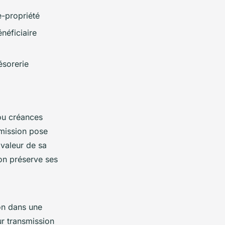
e-propriété
néficiaire
ésorerie
 ou créances
smission pose
 valeur de sa
tion préserve ses
ion dans une
ur transmission