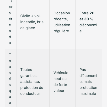
Ti
er
s
Occasion
Entre
20
Civile + vol,
ét
récente,
et 30 %
incendie, bris
e
utilisation
d’économi
de glace
n
régulière
e
d
u
T
o
u
Toutes
Pas
s
Véhicule
garanties,
d’économi
ri
neuf ou
assistance,
e, mais
s
de forte
protection du
protection
q
valeur
conducteur
maximale
u
e