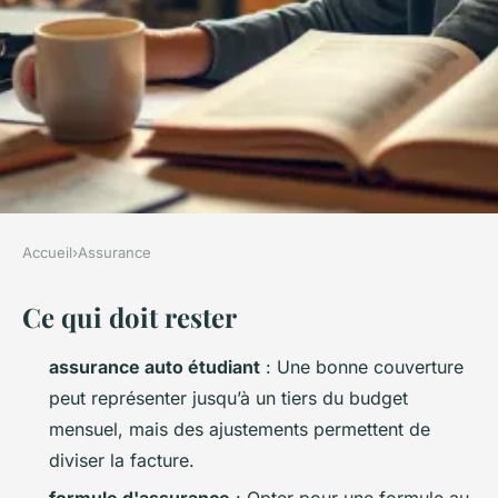
Accueil
›
Assurance
ASSURANCE
Ce qui doit rester
Astuces incontournables pour
réduire vos coûts d'assurance
assurance auto étudiant
: Une bonne couverture
auto étudiante
peut représenter jusqu’à un tiers du budget
mensuel, mais des ajustements permettent de
Nora
•
31/03/2026 15:29
•
10 min de lecture
diviser la facture.