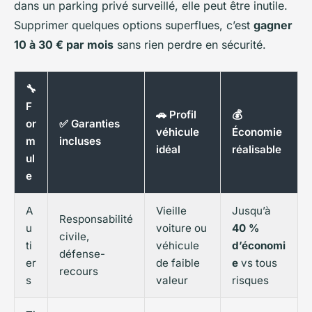
dans un parking privé surveillé, elle peut être inutile.
Supprimer quelques options superflues, c’est
gagner
10 à 30 € par mois
sans rien perdre en sécurité.
🔧
F
🚗 Profil
💰
or
✅ Garanties
véhicule
Économie
m
incluses
idéal
réalisable
ul
e
A
Vieille
Jusqu’à
Responsabilité
u
voiture ou
40 %
civile,
ti
véhicule
d’économi
défense-
er
de faible
e
vs tous
recours
s
valeur
risques