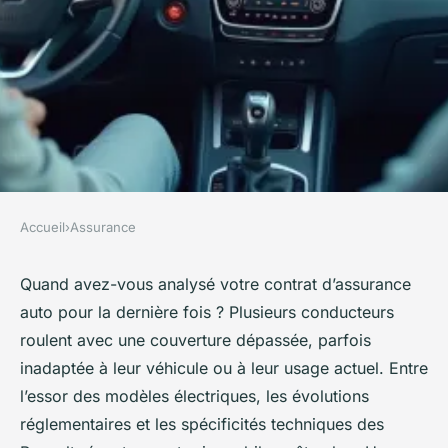
Accueil
›
Assurance
ASSURANCE
Comment choisir l'assurance
Quand avez-vous analysé votre contrat d’assurance
auto pour la dernière fois ? Plusieurs conducteurs
Renault qui vous correspond ?
roulent avec une couverture dépassée, parfois
inadaptée à leur véhicule ou à leur usage actuel. Entre
Nora
•
27/05/2026 20:17
•
9 min de lecture
l’essor des modèles électriques, les évolutions
réglementaires et les spécificités techniques des