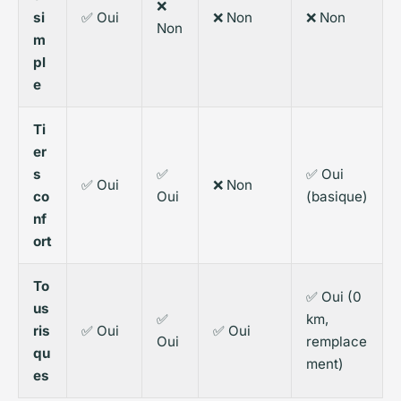
❌
si
✅ Oui
❌ Non
❌ Non
Non
m
pl
e
Ti
er
s
✅
✅ Oui
✅ Oui
❌ Non
co
Oui
(basique)
nf
ort
To
✅ Oui (0
us
✅
km,
ris
✅ Oui
✅ Oui
Oui
remplace
qu
ment)
es