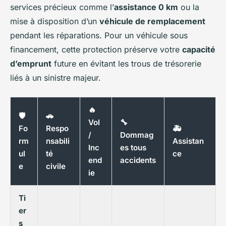
services précieux comme l’
assistance 0 km
ou la
mise à disposition d’un
véhicule de remplacement
pendant les réparations. Pour un véhicule sous
financement, cette protection préserve votre
capacité
d’emprunt
future en évitant les trous de trésorerie
liés à un sinistre majeur.
🔥
🛡️
🚗
Vol
🔧
Fo
Respo
🚑
/
Dommag
rm
nsabili
Assistan
Inc
es tous
ul
té
ce
end
accidents
e
civile
ie
Ti
er
s