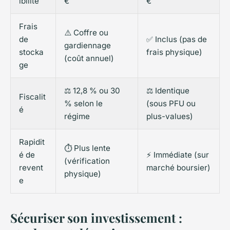
ibilité
€
€
Frais
⚠️ Coffre ou
de
✅ Inclus (pas de
gardiennage
stocka
frais physique)
(coût annuel)
ge
⚖️ 12,8 % ou 30
⚖️ Identique
Fiscalit
% selon le
(sous PFU ou
é
régime
plus-values)
Rapidit
⏱️ Plus lente
é de
⚡ Immédiate (sur
(vérification
revent
marché boursier)
physique)
e
Sécuriser son investissement :