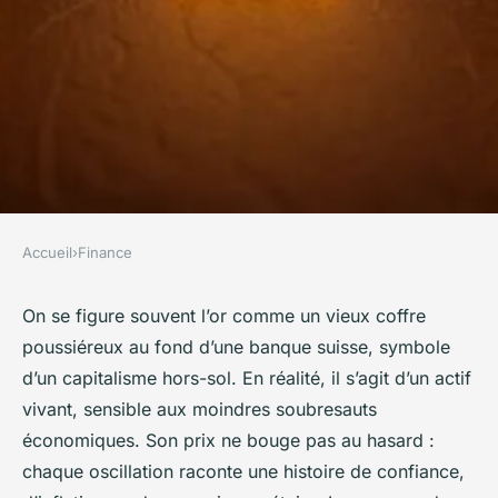
Accueil
›
Finance
FINANCE
Analyse des tendances
On se figure souvent l’or comme un vieux coffre
poussiéreux au fond d’une banque suisse, symbole
actuelles du prix de l'or
d’un capitalisme hors-sol. En réalité, il s’agit d’un actif
vivant, sensible aux moindres soubresauts
Imran
•
18/05/2026 07:08
•
10 min de lecture
économiques. Son prix ne bouge pas au hasard :
chaque oscillation raconte une histoire de confiance,